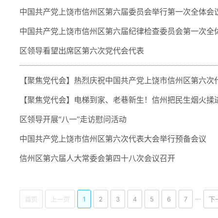
中国共产党上饶市信州区第六届委员会举行第一次全体会
中国共产党上饶市信州区第六届纪律检查委员会第一次全
区领导看望出席区第六次党代会代表
【聚焦党代会】热烈庆祝中国共产党上饶市信州区第六次
【聚焦党代会】电梯到家、老巷新生！信州把民生烟火揉
区领导开展“八一”走访慰问活动
中国共产党上饶市信州区第六次代表大会举行预备会议
信州区第六届人大常委会第四十八次会议召开
...
首页
上一页
1
2
3
4
5
6
7
下