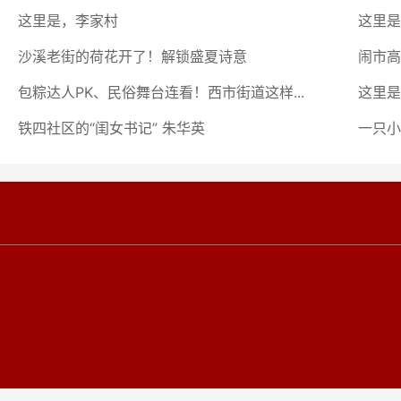
这里是，李家村
这里是
沙溪老街的荷花开了！解锁盛夏诗意
闹市高
包粽达人PK、民俗舞台连看！西市街道这样...
这里是
铁四社区的“闺女书记” 朱华英
一只小