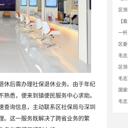
区领
【喜
一杆
区委
毛志
区领
毛志
退休后需办理社保退休业务。由于年纪
国家
不熟悉，便来到镇便民服务中心求助。
毛志
速查询信息，主动联系区社保局与深圳
理。这一服务既解决了跨省业务的繁