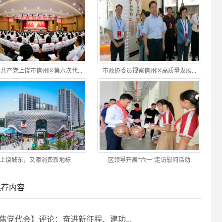
共产党上饶市信州区第六次代...
市政协委员视察信州区高质量发展...
上饶城东，又添消费新地标
区领导开展“六一”走访慰问活动
推荐内容
焦党代会】评论：奋进新征程、建功...