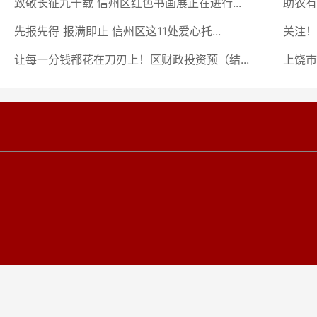
致敬长征九十载 信州区红色书画展正在进行...
助农有
先报先得 报满即止 信州区这11处爱心托...
关注！
让每一分钱都花在刀刃上！区财政投资预（结...
上饶市