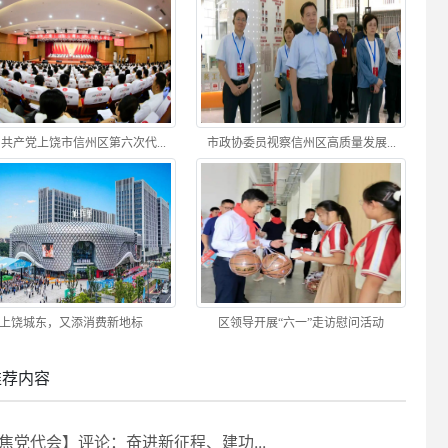
共产党上饶市信州区第六次代...
市政协委员视察信州区高质量发展...
上饶城东，又添消费新地标
区领导开展“六一”走访慰问活动
推荐内容
焦党代会】评论：奋进新征程、建功...