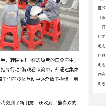
区领
【喜
一杆
区委
毛志
区领
左手、转圈圈！”在志愿者的口令声中，
毛志
听指令行动”游戏看似简单，却通过集体
国家
让孩子们在肢体互动中逐渐放下拘谨，用
毛志
天我交到了新朋友，还收到了最喜欢的