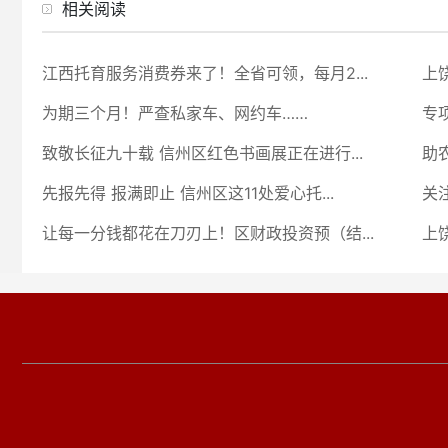
相关阅读
江西托育服务消费券来了！全省可领，每月2...
上
为期三个月！严查私家车、网约车……
专
致敬长征九十载 信州区红色书画展正在进行...
助农
先报先得 报满即止 信州区这11处爱心托...
关
让每一分钱都花在刀刃上！区财政投资预（结...
上