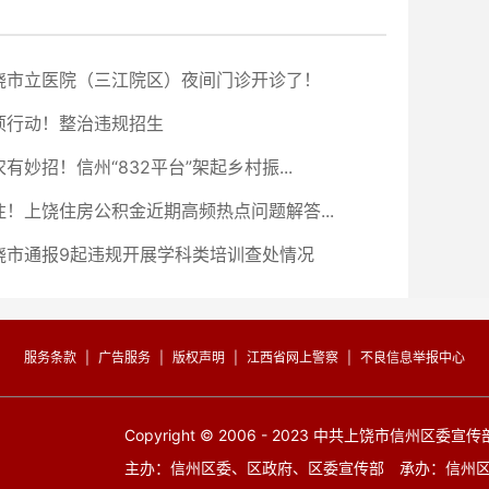
饶市立医院（三江院区）夜间门诊开诊了！
项行动！整治违规招生
有妙招！信州“832平台”架起乡村振...
注！上饶住房公积金近期高频热点问题解答...
饶市通报9起违规开展学科类培训查处情况
服务条款
|
广告服务
|
版权声明
|
江西省网上警察
|
不良信息举报中心
Copyright © 2006 - 2023 中共上饶市信州区委宣
主办：信州区委、区政府、区委宣传部 承办：信州