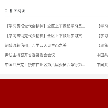
相关阅读
【学习贯彻党代会精神】全区上下掀起学习贯...
【学习
【学习贯彻党代会精神】全区上下掀起学习贯...
【学习
朝暮流转信州，万里云天见生态之美
【聚焦
尹弘主持召开省委常委会会议
中国共
中国共产党上饶市信州区第六届委员会举行第...
中国共