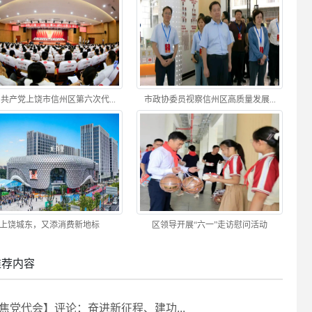
共产党上饶市信州区第六次代...
市政协委员视察信州区高质量发展...
上饶城东，又添消费新地标
区领导开展“六一”走访慰问活动
推荐内容
焦党代会】评论：奋进新征程、建功...