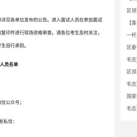
区领
排详见各单位发布的公告。进入面试人员在参加面试
【喜
和复印件进行现场资格审查。请各位考生及时关注，
一杆
考生自行承担。
区委
毛志
试人员名单
区领
毛志
国家
微信公众号；
毛志
”发私信：