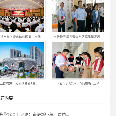
共产党上饶市信州区第六次代...
市政协委员视察信州区高质量发展...
上饶城东，又添消费新地标
区领导开展“六一”走访慰问活动
推荐内容
焦党代会】评论：奋进新征程、建功...