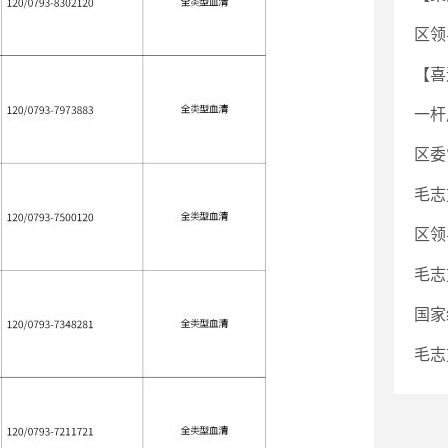
区领
【喜
一杆
区委
毛志
区领
毛志
国家
毛志