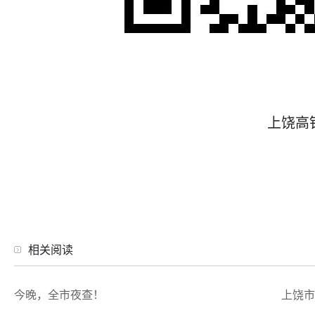
上饶高
相关阅读
今晚，全市夜查！
上饶市