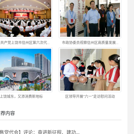
共产党上饶市信州区第六次代...
市政协委员视察信州区高质量发展...
上饶城东，又添消费新地标
区领导开展“六一”走访慰问活动
推荐内容
焦党代会】评论：奋进新征程、建功...