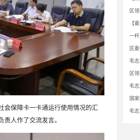
区领
【喜
一杆
区委
毛志
区领
毛志
国家
社会保障卡一卡通运行使用情况的汇
毛志
负责人作了交流发言。